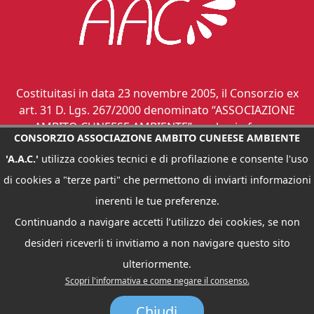
Costituitasi in data 23 novembre 2005, il Consorzio ex
art. 31 D. Lgs. 267/2000 denominato “ASSOCIAZIONE
AMBITO CUNEESE AMBIENTE”, svolge in forma
CONSORZIO ASSOCIAZIONE AMBITO CUNEESE AMBIENTE
associata le funzioni di governo di ambito dei servizi
'A.A.C.'
utilizza cookies tecnici e di profilazione e consente l'uso
relativi ai rifiuti urbani, ai sensi dell’art. 12 L. R.
24.10.2002, n. 24.
di cookies a "terze parti" che permettono di inviarti informazioni
inerenti le tue preferenze.
Continuando a navigare accetti l’utilizzo dei cookies, se non
desideri riceverli ti invitiamo a non navigare questo sito
CONSORZIO ASSOCIAZIONE AMBITO CUNEESE AMBIENTE "A.A.C." -
INDIRIZZO : VIA ROMA, 91 - 12045 FOSSANO (CN) TEL. 347.50.17.008 -
ulteriormente.
FAX: 0172 68858 - C.F.: 92016220045
Scopri l'informativa e come negare il consenso.
EMAIL :
ATORIFIUTI.CUNEO@EMAIL.IT
- PEC :
ATORIFIUTI.CUNEO@LEGAL.EMAIL.IT
|
INFORMATIVA PRIVACY
Chiudi
AREA RISERVATA