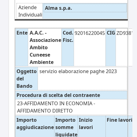
Aziende
Alma s.p.a.
Individuali
Ente
A.A.C. -
Cod.
CIG
92016220045
ZD9381
Associazione
Fisc.
Ambito
Cuneese
Ambiente
Oggetto
servizio elaborazione paghe 2023
del
Bando
Procedura di scelta del contraente
23-AFFIDAMENTO IN ECONOMIA -
AFFIDAMENTO DIRETTO
Importo
Importo
Inizio
Fine lavori
aggiudicazione
somme
lavori
liquidate