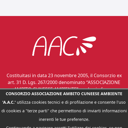
Costituitasi in data 23 novembre 2005, il Consorzio ex
art. 31 D. Lgs. 267/2000 denominato “ASSOCIAZIONE
AMBITO CUNEESE AMBIENTE”, svolge in forma
CONSORZIO ASSOCIAZIONE AMBITO CUNEESE AMBIENTE
associata le funzioni di governo di ambito dei servizi
'A.A.C.'
utilizza cookies tecnici e di profilazione e consente l'uso
relativi ai rifiuti urbani, ai sensi dell’art. 12 L. R.
24.10.2002, n. 24.
di cookies a "terze parti" che permettono di inviarti informazioni
inerenti le tue preferenze.
Continuando a navigare accetti l’utilizzo dei cookies, se non