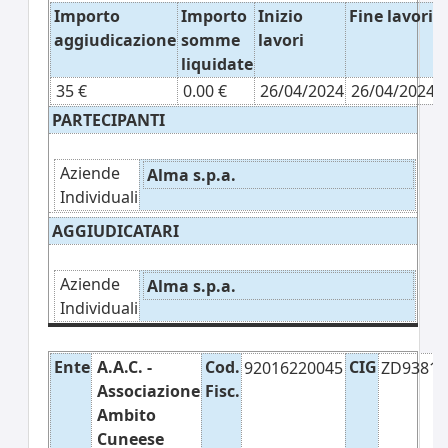
Importo
Importo
Inizio
Fine lavori
aggiudicazione
somme
lavori
liquidate
35 €
0.00 €
26/04/2024
26/04/2024
PARTECIPANTI
Aziende
Alma s.p.a.
Individuali
AGGIUDICATARI
Aziende
Alma s.p.a.
Individuali
Ente
A.A.C. -
Cod.
CIG
92016220045
ZD9381
Associazione
Fisc.
Ambito
Cuneese