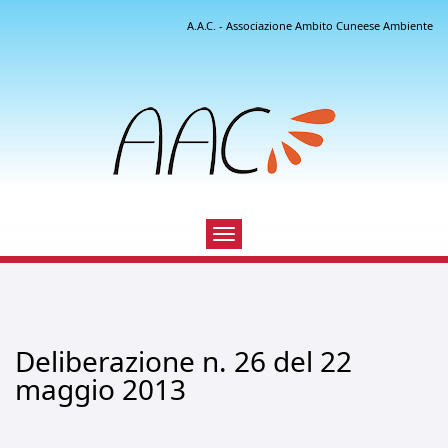
A.A.C. - Associazione Ambito Cuneese Ambiente
Toggle
navigation
Deliberazione n. 26 del 22
maggio 2013