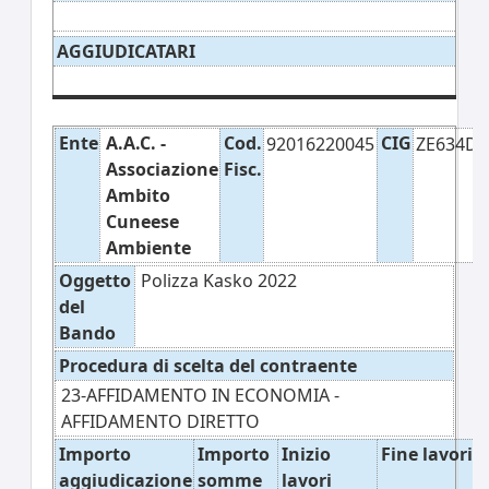
AGGIUDICATARI
Ente
A.A.C. -
Cod.
CIG
92016220045
ZE634DF
Associazione
Fisc.
Ambito
Cuneese
Ambiente
Oggetto
Polizza Kasko 2022
del
Bando
Procedura di scelta del contraente
23-AFFIDAMENTO IN ECONOMIA -
AFFIDAMENTO DIRETTO
Importo
Importo
Inizio
Fine lavori
aggiudicazione
somme
lavori