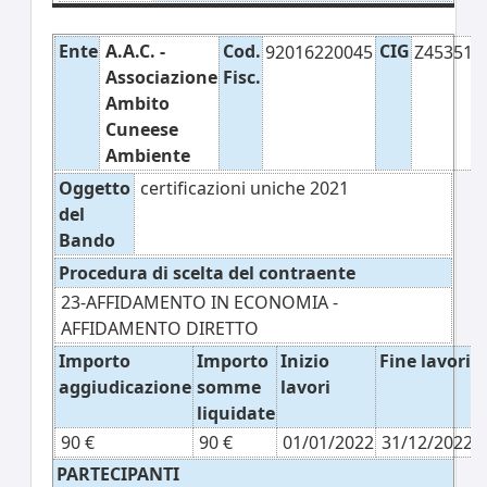
Ente
A.A.C. -
Cod.
CIG
92016220045
Z45351E
Associazione
Fisc.
Ambito
Cuneese
Ambiente
Oggetto
certificazioni uniche 2021
del
Bando
Procedura di scelta del contraente
23-AFFIDAMENTO IN ECONOMIA -
AFFIDAMENTO DIRETTO
Importo
Importo
Inizio
Fine lavori
aggiudicazione
somme
lavori
liquidate
90 €
90 €
01/01/2022
31/12/2022
PARTECIPANTI