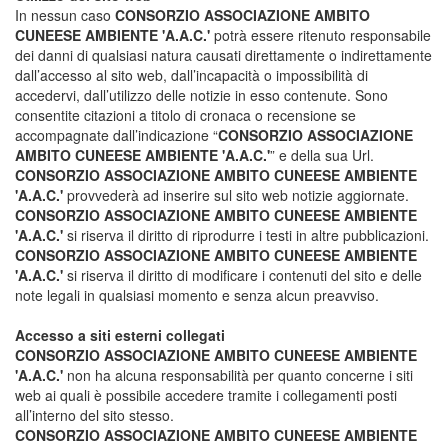
In nessun caso
CONSORZIO ASSOCIAZIONE AMBITO
CUNEESE AMBIENTE 'A.A.C.'
potrà essere ritenuto responsabile
dei danni di qualsiasi natura causati direttamente o indirettamente
dall’accesso al sito web, dall’incapacità o impossibilità di
accedervi, dall’utilizzo delle notizie in esso contenute. Sono
consentite citazioni a titolo di cronaca o recensione se
accompagnate dall’indicazione “
CONSORZIO ASSOCIAZIONE
AMBITO CUNEESE AMBIENTE 'A.A.C.'
” e della sua Url.
CONSORZIO ASSOCIAZIONE AMBITO CUNEESE AMBIENTE
'A.A.C.'
provvederà ad inserire sul sito web notizie aggiornate.
CONSORZIO ASSOCIAZIONE AMBITO CUNEESE AMBIENTE
'A.A.C.'
si riserva il diritto di riprodurre i testi in altre pubblicazioni.
CONSORZIO ASSOCIAZIONE AMBITO CUNEESE AMBIENTE
'A.A.C.'
si riserva il diritto di modificare i contenuti del sito e delle
note legali in qualsiasi momento e senza alcun preavviso.
Accesso a siti esterni collegati
CONSORZIO ASSOCIAZIONE AMBITO CUNEESE AMBIENTE
'A.A.C.'
non ha alcuna responsabilità per quanto concerne i siti
web ai quali è possibile accedere tramite i collegamenti posti
all’interno del sito stesso.
CONSORZIO ASSOCIAZIONE AMBITO CUNEESE AMBIENTE