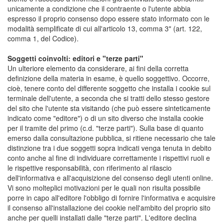
unicamente a condizione che il contraente o l'utente abbia
espresso il proprio consenso dopo essere stato informato con le
modalità semplificate di cui all'articolo 13, comma 3" (art. 122,
comma 1, del Codice).
Soggetti coinvolti: editori e "terze parti"
Un ulteriore elemento da considerare, ai fini della corretta
definizione della materia in esame, è quello soggettivo. Occorre,
cioè, tenere conto del differente soggetto che installa i cookie sul
terminale dell'utente, a seconda che si tratti dello stesso gestore
del sito che l'utente sta visitando (che può essere sinteticamente
indicato come "editore") o di un sito diverso che installa cookie
per il tramite del primo (c.d. "terze parti"). Sulla base di quanto
emerso dalla consultazione pubblica, si ritiene necessario che tale
distinzione tra i due soggetti sopra indicati venga tenuta in debito
conto anche al fine di individuare correttamente i rispettivi ruoli e
le rispettive responsabilità, con riferimento al rilascio
dell'informativa e all'acquisizione del consenso degli utenti online.
Vi sono molteplici motivazioni per le quali non risulta possibile
porre in capo all'editore l'obbligo di fornire l'informativa e acquisire
il consenso all'installazione dei cookie nell'ambito del proprio sito
anche per quelli installati dalle "terze parti". L'editore declina