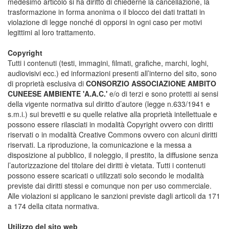
medesimo articolo si ha diritto di chiederne la cancellazione, la
trasformazione in forma anonima o il blocco dei dati trattati in
violazione di legge nonché di opporsi in ogni caso per motivi
legittimi al loro trattamento.
Copyright
Tutti i contenuti (testi, immagini, filmati, grafiche, marchi, loghi,
audiovisivi ecc.) ed informazioni presenti all’interno del sito, sono
di proprietà esclusiva di
CONSORZIO ASSOCIAZIONE AMBITO
CUNEESE AMBIENTE 'A.A.C.'
e/o di terzi e sono protetti ai sensi
della vigente normativa sul diritto d’autore (legge n.633/1941 e
s.m.i.) sui brevetti e su quelle relative alla proprietà intellettuale e
possono essere rilasciati in modalità Copyright ovvero con diritti
riservati o in modalità Creative Commons ovvero con alcuni diritti
riservati. La riproduzione, la comunicazione e la messa a
disposizione al pubblico, il noleggio, il prestito, la diffusione senza
l’autorizzazione del titolare dei diritti è vietata. Tutti i contenuti
possono essere scaricati o utilizzati solo secondo le modalità
previste dai diritti stessi e comunque non per uso commerciale.
Alle violazioni si applicano le sanzioni previste dagli articoli da 171
a 174 della citata normativa.
Utilizzo del sito web