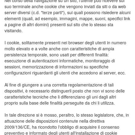
Nel corso della navigazione su un sito, l'utente può ricevere sul
suo terminale anche cookie che vengono inviati da siti o da web
server diversi (c.d. "terze parti"), sui quali possono risiedere alcuni
elementi (quali, ad esempio, immagini, mappe, suoni, specifici link
a pagine di altri domini) presenti sul sito che lo stesso sta
visitando.
I cookie, solitamente presenti nei browser degli utenti in numero
molto elevato e a volte anche con caratteristiche di ampia
persistenza temporale, sono usati per differenti finalità:
esecuzione di autenticazioni informatiche, monitoraggio di
sessioni, memorizzazione di informazioni su specifiche
configurazioni riguardanti gli utenti che accedono al server, ecc.
Al fine di giungere a una corretta regolamentazione di tali
dispositivi, è necessario distinguerli posto che non vi sono delle
caratteristiche tecniche che li differenziano gli uni dagli altri
proprio sulla base delle finalità perseguite da chi li utilizza.
In tale direzione si è mosso, peraltro, lo stesso legislatore, che, in
attuazione delle disposizioni contenute nella direttiva
2009/136/CE, ha ricondotto l'obbligo di acquisire il consenso
preventivo e informato degli utenti all'installazione di cookie