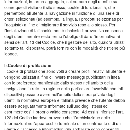
informazioni, in forma aggregata, sul numero degli utenti e su
come questi visitano il sito stesso; cookie di funzionalità, che
permettono all'utente la navigazione in funzione di una serie di
criteri selezionati (ad esempio, la lingua, i prodotti selezionati per
l'acquisto) al fine di migliorare il servizio reso allo stesso. Per
l'installazione di tali cookie non è richiesto il preventivo consenso
degli utenti, mentre resta fermo l'obbligo di dare l'informativa ai
sensi dell'art. 13 del Codice, che il gestore del sito, qualora utilizzi
soltanto tali dispositivi, potrà fornire con le modalità che ritiene più
idonee.
b.
Cookie di profilazione
I cookie di profilazione sono volti a creare profili relativi all'utente e
vengono utilizzati al fine di inviare messaggi pubblicitari in linea
con le preferenze manifestate dallo stesso nell'ambito della
navigazione in rete. In ragione della particolare invasività che tali
dispositivi possono avere nell'ambito della sfera privata degli
utenti, la normativa europea e italiana prevede che l'utente debba
essere adeguatamente informato sull'uso degli stessi ed
esprimere così il proprio valido consenso. Ad essi si riferisce l'art.
122 del Codice laddove prevede che "l'archiviazione delle
informazioni nell'apparecchio terminale di un contraente o di un
utente o l'accesso a informazioni già archiviate sono consentiti