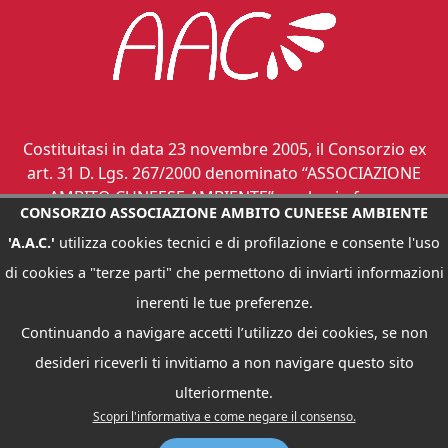
Costituitasi in data 23 novembre 2005, il Consorzio ex
art. 31 D. Lgs. 267/2000 denominato “ASSOCIAZIONE
AMBITO CUNEESE AMBIENTE”, svolge in forma
CONSORZIO ASSOCIAZIONE AMBITO CUNEESE AMBIENTE
associata le funzioni di governo di ambito dei servizi
'A.A.C.'
utilizza cookies tecnici e di profilazione e consente l'uso
relativi ai rifiuti urbani, ai sensi dell’art. 12 L. R.
24.10.2002, n. 24.
di cookies a "terze parti" che permettono di inviarti informazioni
inerenti le tue preferenze.
Continuando a navigare accetti l’utilizzo dei cookies, se non
desideri riceverli ti invitiamo a non navigare questo sito
CONSORZIO ASSOCIAZIONE AMBITO CUNEESE AMBIENTE "A.A.C." -
INDIRIZZO : VIA ROMA, 91 - 12045 FOSSANO (CN) TEL. 347.50.17.008 -
ulteriormente.
FAX: 0172 68858 - C.F.: 92016220045
Scopri l'informativa e come negare il consenso.
EMAIL :
ATORIFIUTI.CUNEO@EMAIL.IT
- PEC :
ATORIFIUTI.CUNEO@LEGAL.EMAIL.IT
|
INFORMATIVA PRIVACY