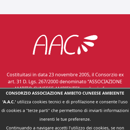
Costituitasi in data 23 novembre 2005, il Consorzio ex
art. 31 D. Lgs. 267/2000 denominato “ASSOCIAZIONE
AMBITO CUNEESE AMBIENTE”, svolge in forma
CONSORZIO ASSOCIAZIONE AMBITO CUNEESE AMBIENTE
associata le funzioni di governo di ambito dei servizi
'A.A.C.'
utilizza cookies tecnici e di profilazione e consente l'uso
relativi ai rifiuti urbani, ai sensi dell’art. 12 L. R.
24.10.2002, n. 24.
di cookies a "terze parti" che permettono di inviarti informazioni
inerenti le tue preferenze.
Continuando a navigare accetti l’utilizzo dei cookies, se non