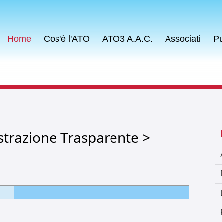
Home
Cos'è l'ATO
ATO3 A.A.C.
Associati
Pu
strazione Trasparente >