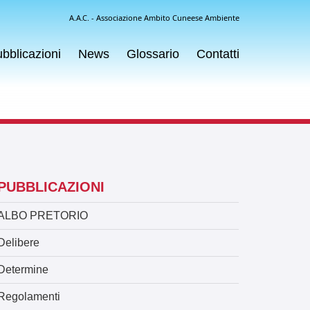
A.A.C. - Associazione Ambito Cuneese Ambiente
bblicazioni
News
Glossario
Contatti
PUBBLICAZIONI
ALBO PRETORIO
Delibere
Determine
Regolamenti