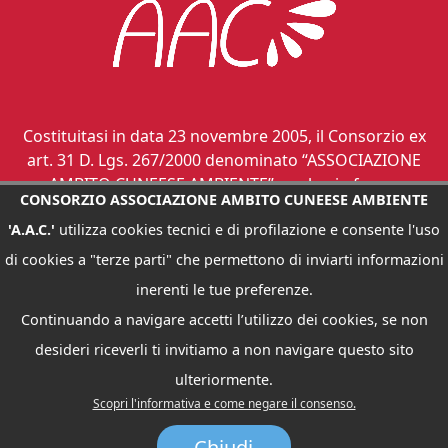
Costituitasi in data 23 novembre 2005, il Consorzio ex
art. 31 D. Lgs. 267/2000 denominato “ASSOCIAZIONE
AMBITO CUNEESE AMBIENTE”, svolge in forma
CONSORZIO ASSOCIAZIONE AMBITO CUNEESE AMBIENTE
associata le funzioni di governo di ambito dei servizi
'A.A.C.'
utilizza cookies tecnici e di profilazione e consente l'uso
relativi ai rifiuti urbani, ai sensi dell’art. 12 L. R.
24.10.2002, n. 24.
di cookies a "terze parti" che permettono di inviarti informazioni
inerenti le tue preferenze.
Continuando a navigare accetti l’utilizzo dei cookies, se non
desideri riceverli ti invitiamo a non navigare questo sito
CONSORZIO ASSOCIAZIONE AMBITO CUNEESE AMBIENTE "A.A.C." -
INDIRIZZO : VIA ROMA, 91 - 12045 FOSSANO (CN) TEL. 347.50.17.008 -
ulteriormente.
FAX: 0172 68858 - C.F.: 92016220045
Scopri l'informativa e come negare il consenso.
EMAIL :
ATORIFIUTI.CUNEO@EMAIL.IT
- PEC :
ATORIFIUTI.CUNEO@LEGAL.EMAIL.IT
|
INFORMATIVA PRIVACY
Chiudi
AREA RISERVATA