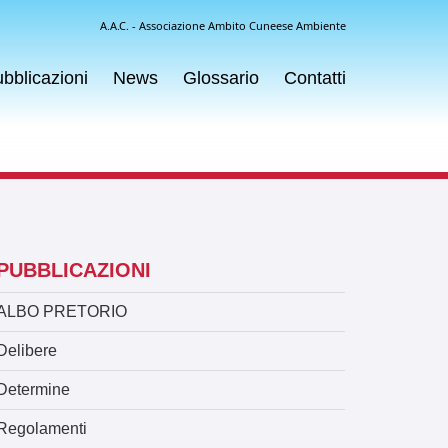
A.A.C. - Associazione Ambito Cuneese Ambiente
bblicazioni
News
Glossario
Contatti
PUBBLICAZIONI
ALBO PRETORIO
Delibere
Determine
Regolamenti