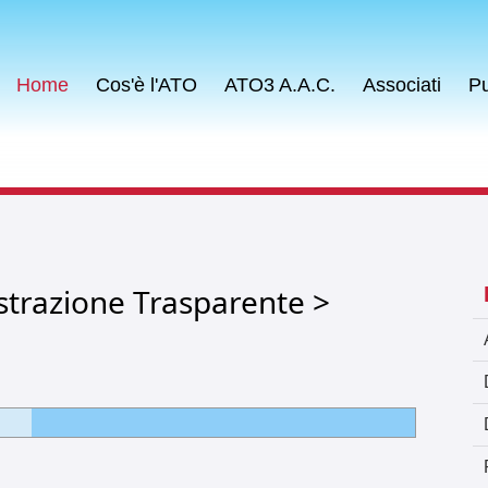
Home
Cos'è l'ATO
ATO3 A.A.C.
Associati
Pu
strazione Trasparente >